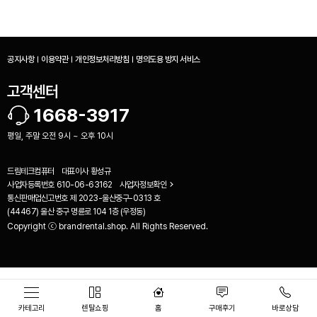
공지사항
이용약관
개인정보처리방침
명의도용 방지 서비스
고객센터
1668-3917
평일, 주말 오전 9시 ~ 오후 10시
드림테크컴퓨터
대표이사
황성규
사업자등록번호
610-06-63162
사업자정보확인
통신판매업신고번호
제 2023-울산중구-0313 호
(44467) 울산 중구 명륜로 104 1층 (우정동)
Copyright ⓒ brandrental.shop. All Rights Reserved.
비교하기(
0
)
카테고리
렌탈쇼핑
홈
구매후기
바로상담