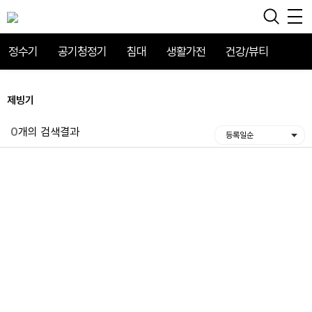
정수기
공기청정기
침대
생활가전
건강/뷰티
제빙기
0
개의 검색결과
등록일순